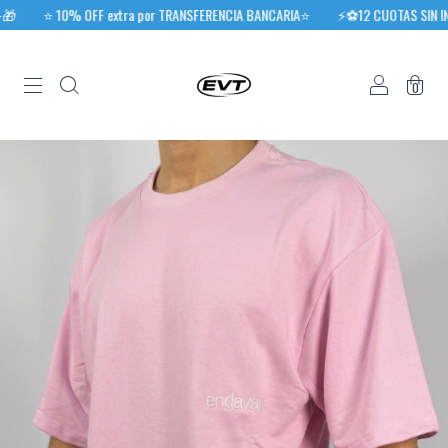
⭐️ 10% OFF extra por TRANSFERENCIA BANCARIA⭐️
⚡⚽12 CUOTAS SIN INTER
0