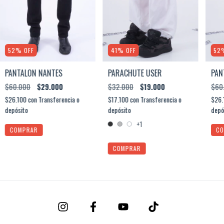
52
%
OFF
41
%
OFF
52
PANTALÓN NANTES
PARACHUTE USER
PAN
$60.000
$29.000
$32.000
$19.000
$60
$26.100
con
Transferencia o
$17.100
con
Transferencia o
$26.
depósito
depósito
depó
+1
COMPRAR
CO
COMPRAR