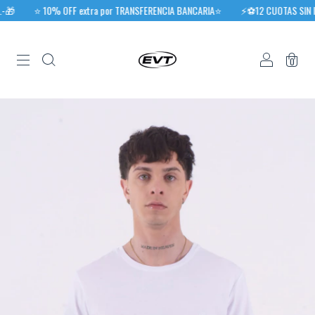
🎁
⭐️ 10% OFF extra por TRANSFERENCIA BANCARIA⭐️
⚡⚽12 CUOTAS SIN INT
0