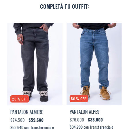
COMPLETÁ TU OUTFIT:
50
%
OFF
20
%
OFF
PANTALON ALPES
PANTALON ALMERE
$76.000
$38.000
$74.500
$59.600
$34.200
con
Transferencia o
$53.640
con
Transferencia o