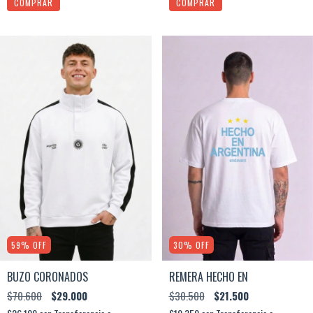
COMPRAR
COMPRAR
59
%
OFF
30
%
OFF
BUZO CORONADOS
REMERA HECHO EN
$70.600
$29.000
$30.500
$21.500