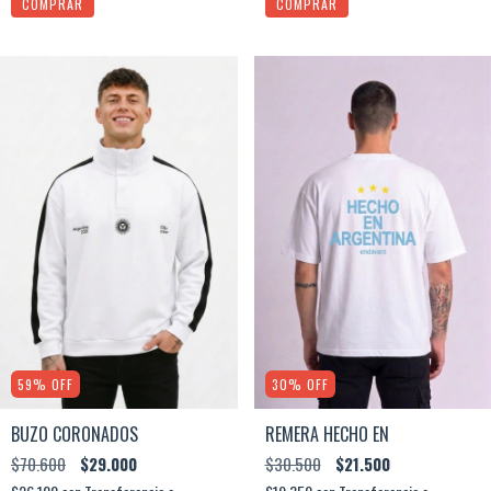
COMPRAR
COMPRAR
59
%
OFF
30
%
OFF
BUZO CORONADOS
REMERA HECHO EN
$70.600
$29.000
$30.500
$21.500