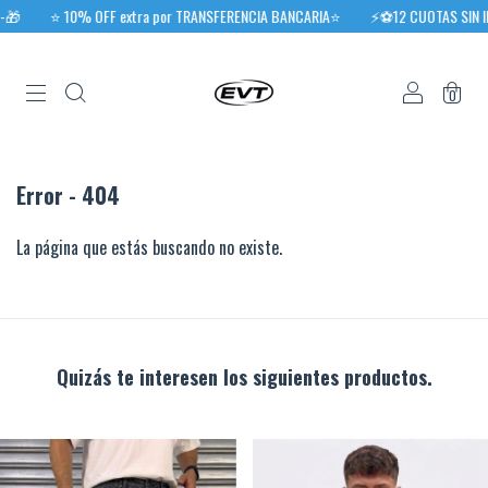
🎁
⭐️ 10% OFF extra por TRANSFERENCIA BANCARIA⭐️
⚡⚽12 CUOTAS SIN INT
0
Error - 404
La página que estás buscando no existe.
Quizás te interesen los siguientes productos.