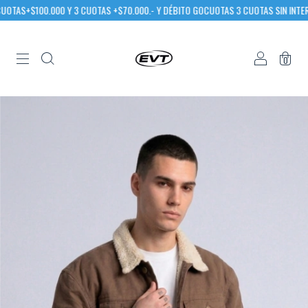
AS+$100.000 Y 3 CUOTAS +$70.000.- Y DÉBITO GOCUOTAS 3 CUOTAS SIN INTERÉS 
0