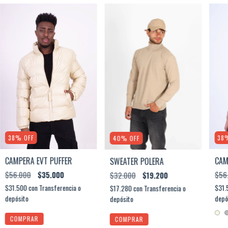
38
%
OFF
38
40
%
OFF
CAMPERA EVT PUFFER
CAM
SWEATER POLERA
$56.000
$35.000
$56
$32.000
$19.200
$31.500
con
Transferencia o
$31.
$17.280
con
Transferencia o
depósito
depó
depósito
COMPRAR
COMPRAR